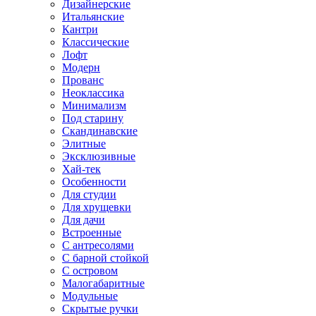
Дизайнерские
Итальянские
Кантри
Классические
Лофт
Модерн
Прованс
Неоклассика
Минимализм
Под старину
Скандинавские
Элитные
Эксклюзивные
Хай-тек
Особенности
Для студии
Для хрущевки
Для дачи
Встроенные
С антресолями
С барной стойкой
С островом
Малогабаритные
Модульные
Скрытые ручки