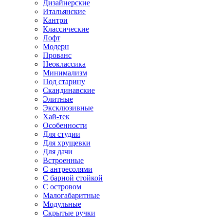
Дизайнерские
Итальянские
Кантри
Классические
Лофт
Модерн
Прованс
Неоклассика
Минимализм
Под старину
Скандинавские
Элитные
Эксклюзивные
Хай-тек
Особенности
Для студии
Для хрущевки
Для дачи
Встроенные
С антресолями
С барной стойкой
С островом
Малогабаритные
Модульные
Скрытые ручки