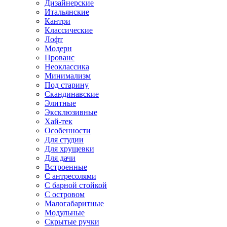
Дизайнерские
Итальянские
Кантри
Классические
Лофт
Модерн
Прованс
Неоклассика
Минимализм
Под старину
Скандинавские
Элитные
Эксклюзивные
Хай-тек
Особенности
Для студии
Для хрущевки
Для дачи
Встроенные
С антресолями
С барной стойкой
С островом
Малогабаритные
Модульные
Скрытые ручки