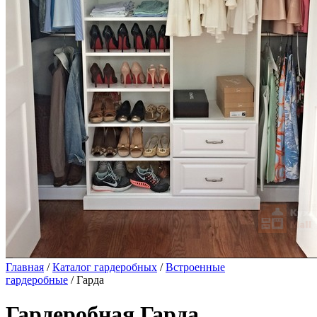
Главная
/
Каталог гардеробных
/
Встроенные
гардеробные
/ Гарда
Гардеробная Гарда