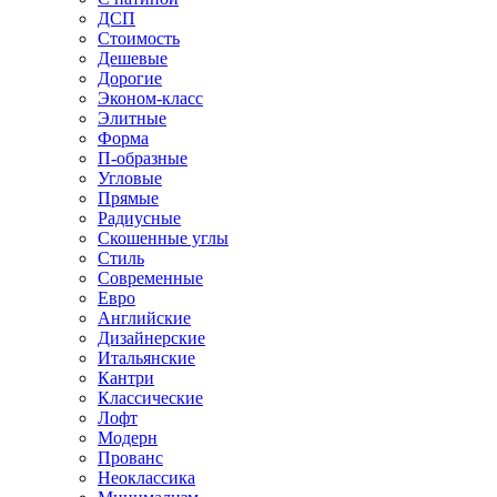
ДСП
Стоимость
Дешевые
Дорогие
Эконом-класс
Элитные
Форма
П-образные
Угловые
Прямые
Радиусные
Скошенные углы
Стиль
Современные
Евро
Английские
Дизайнерские
Итальянские
Кантри
Классические
Лофт
Модерн
Прованс
Неоклассика