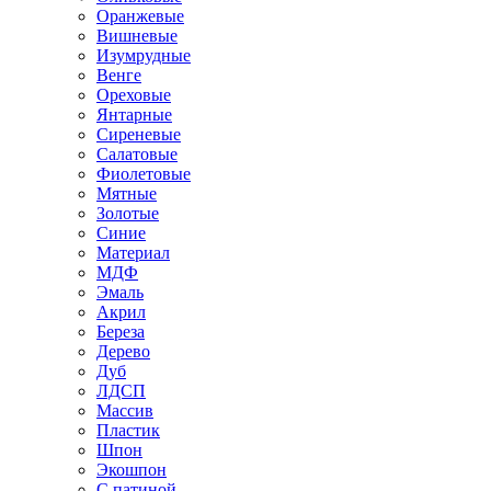
Оранжевые
Вишневые
Изумрудные
Венге
Ореховые
Янтарные
Сиреневые
Салатовые
Фиолетовые
Мятные
Золотые
Синие
Материал
МДФ
Эмаль
Акрил
Береза
Дерево
Дуб
ЛДСП
Массив
Пластик
Шпон
Экошпон
С патиной