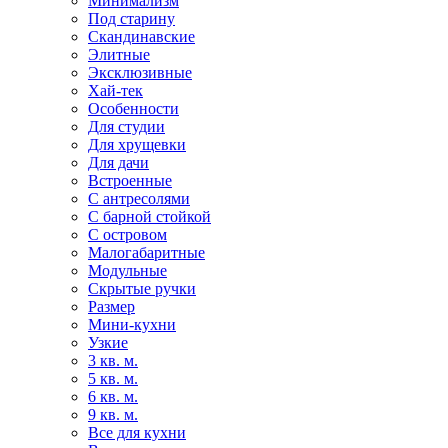
Минимализм
Под старину
Скандинавские
Элитные
Эксклюзивные
Хай-тек
Особенности
Для студии
Для хрущевки
Для дачи
Встроенные
С антресолями
С барной стойкой
С островом
Малогабаритные
Модульные
Скрытые ручки
Размер
Мини-кухни
Узкие
3 кв. м.
5 кв. м.
6 кв. м.
9 кв. м.
Все для кухни