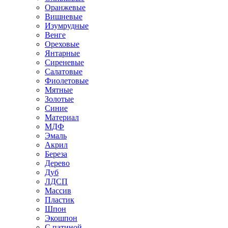
Оранжевые
Вишневые
Изумрудные
Венге
Ореховые
Янтарные
Сиреневые
Салатовые
Фиолетовые
Мятные
Золотые
Синие
Материал
МДФ
Эмаль
Акрил
Береза
Дерево
Дуб
ЛДСП
Массив
Пластик
Шпон
Экошпон
С патиной