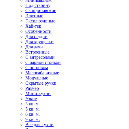
Минимализм
Под старину
Скандинавские
Элитные
Эксклюзивные
Хай-тек
Особенности
Для студии
Для хрущевки
Для дачи
Встроенные
С антресолями
С барной стойкой
С островом
Малогабаритные
Модульные
Скрытые ручки
Размер
Мини-кухни
Узкие
3 кв. м.
5 кв. м.
6 кв. м.
9 кв. м.
Все для кухни