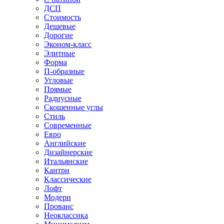
ДСП
Стоимость
Дешевые
Дорогие
Эконом-класс
Элитные
Форма
П-образные
Угловые
Прямые
Радиусные
Скошенные углы
Стиль
Современные
Евро
Английские
Дизайнерские
Итальянские
Кантри
Классические
Лофт
Модерн
Прованс
Неоклассика