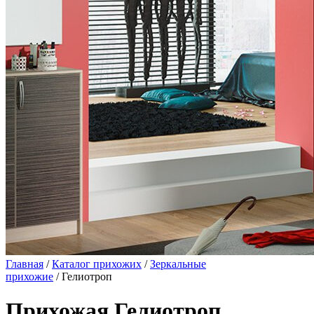
Главная
/
Каталог прихожих
/
Зеркальные
прихожие
/ Гелиотроп
Прихожая Гелиотроп