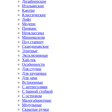
Дизайнерские
Итальянские
Кантри
Классические
Лофт
Модерн
Прованс
Неоклассика
Минимализм
Под старину
Скандинавские
Элитные
Эксклюзивные
Хай-тек
Особенности
Для студии
Для хрущевки
Для дачи
Встроенные
С антресолями
С барной стойкой
С островом
Малогабаритные
Модульные
Скрытые ручки