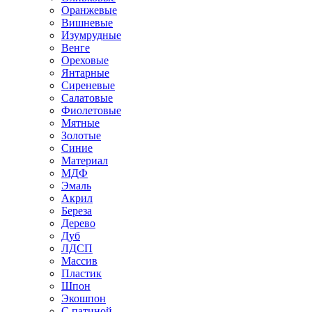
Оранжевые
Вишневые
Изумрудные
Венге
Ореховые
Янтарные
Сиреневые
Салатовые
Фиолетовые
Мятные
Золотые
Синие
Материал
МДФ
Эмаль
Акрил
Береза
Дерево
Дуб
ЛДСП
Массив
Пластик
Шпон
Экошпон
С патиной