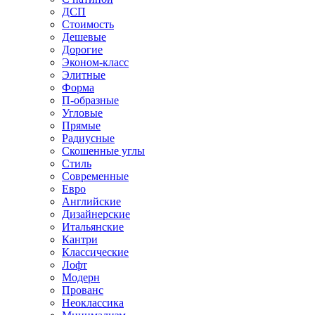
ДСП
Стоимость
Дешевые
Дорогие
Эконом-класс
Элитные
Форма
П-образные
Угловые
Прямые
Радиусные
Скошенные углы
Стиль
Современные
Евро
Английские
Дизайнерские
Итальянские
Кантри
Классические
Лофт
Модерн
Прованс
Неоклассика