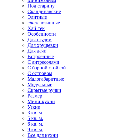
Минимализм
Под старину
Скандинавские
Элитные
Эксклюзивные
Хай-тек
Особенности
Для студии
Для хрущевки
Для дачи
Встроенные
С антресолями
С барной стойкой
С островом
Малогабаритные
Модульные
Скрытые ручки
Размер
Мини-кухни
Узкие
3 кв. м.
5 кв. м.
6 кв. м.
9 кв. м.
Все для кухни