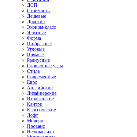
ДСП
Стоимость
Дешевые
Дорогие
Эконом-класс
Элитные
Форма
П-образные
Угловые
Прямые
Радиусные
Скошенные углы
Стиль
Современные
Евро
Английские
Дизайнерские
Итальянские
Кантри
Классические
Лофт
Модерн
Прованс
Неоклассика