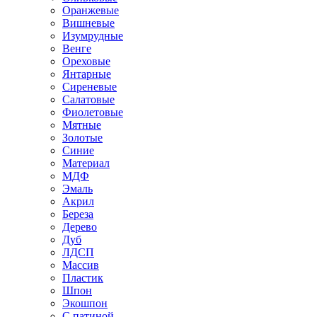
Оранжевые
Вишневые
Изумрудные
Венге
Ореховые
Янтарные
Сиреневые
Салатовые
Фиолетовые
Мятные
Золотые
Синие
Материал
МДФ
Эмаль
Акрил
Береза
Дерево
Дуб
ЛДСП
Массив
Пластик
Шпон
Экошпон
С патиной