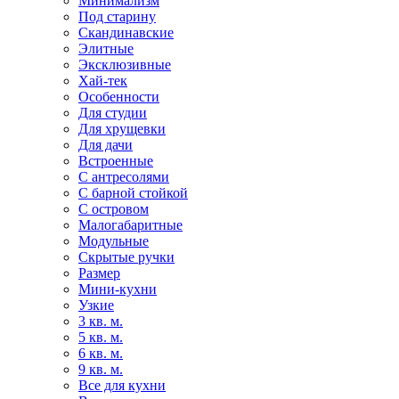
Минимализм
Под старину
Скандинавские
Элитные
Эксклюзивные
Хай-тек
Особенности
Для студии
Для хрущевки
Для дачи
Встроенные
С антресолями
С барной стойкой
С островом
Малогабаритные
Модульные
Скрытые ручки
Размер
Мини-кухни
Узкие
3 кв. м.
5 кв. м.
6 кв. м.
9 кв. м.
Все для кухни