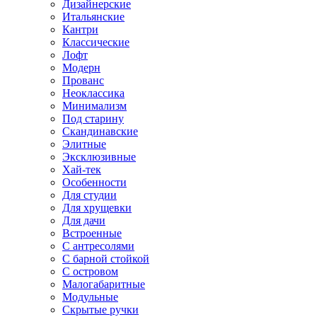
Дизайнерские
Итальянские
Кантри
Классические
Лофт
Модерн
Прованс
Неоклассика
Минимализм
Под старину
Скандинавские
Элитные
Эксклюзивные
Хай-тек
Особенности
Для студии
Для хрущевки
Для дачи
Встроенные
С антресолями
С барной стойкой
С островом
Малогабаритные
Модульные
Скрытые ручки