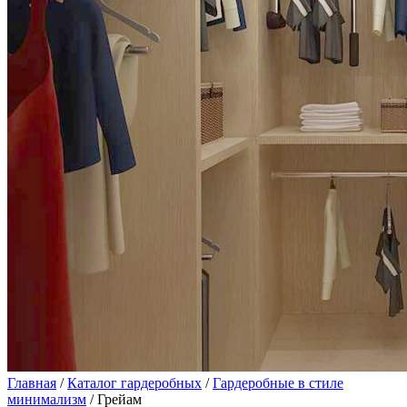
Главная
/
Каталог гардеробных
/
Гардеробные в стиле
минимализм
/ Грейам