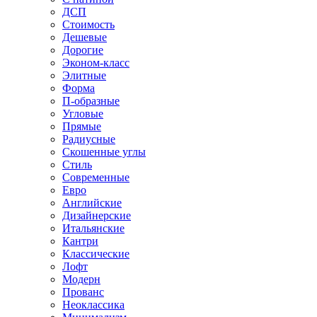
ДСП
Стоимость
Дешевые
Дорогие
Эконом-класс
Элитные
Форма
П-образные
Угловые
Прямые
Радиусные
Скошенные углы
Стиль
Современные
Евро
Английские
Дизайнерские
Итальянские
Кантри
Классические
Лофт
Модерн
Прованс
Неоклассика