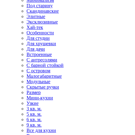
Минимализм
Под старину
Скандинавские
Элитные
Эксклюзивные
Хай-тек
Особенности
Для студии
Для хрущевки
Для дачи
Встроенные
С антресолями
С барной стойкой
С островом
Малогабаритные
Модульные
Скрытые ручки
Размер
Мини-кухни
Узкие
3 кв. м.
5 кв. м.
6 кв. м.
9 кв. м.
Все для кухни