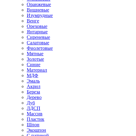
Оранжевые
Вишневые
Изумрудные
Венге
Ореховые
Янтарные
Сиреневые
Салатовые
Фиолетовые
Мятные
Золотые
Синие
Материал
МДФ
Эмаль
Акрил
Береза
Дерево
Дуб
ЛДСП
Массив
Пластик
Шпон
Экошпон
С патиной