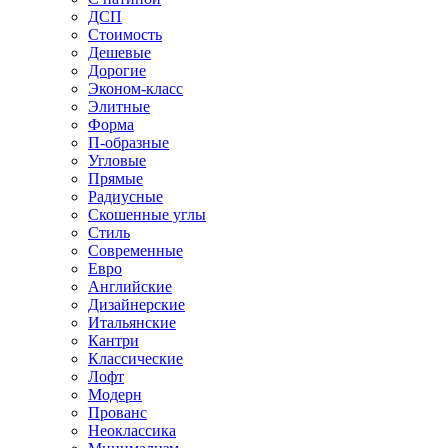
ДСП
Стоимость
Дешевые
Дорогие
Эконом-класс
Элитные
Форма
П-образные
Угловые
Прямые
Радиусные
Скошенные углы
Стиль
Современные
Евро
Английские
Дизайнерские
Итальянские
Кантри
Классические
Лофт
Модерн
Прованс
Неоклассика