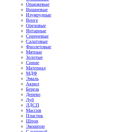
Оранжевые
Вишневые
Изумрудные
Венге
Ореховые
Янтарные
Сиреневые
Салатовые
Фиолетовые
Мятные
Золотые
Синие
Материал
МДФ
Эмаль
Акрил
Береза
Дерево
Дуб
ЛДСП
Массив
Пластик
Шпон
Экошпон
С патиной