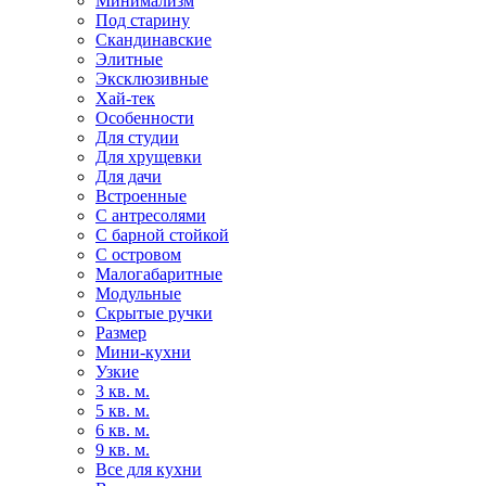
Минимализм
Под старину
Скандинавские
Элитные
Эксклюзивные
Хай-тек
Особенности
Для студии
Для хрущевки
Для дачи
Встроенные
С антресолями
С барной стойкой
С островом
Малогабаритные
Модульные
Скрытые ручки
Размер
Мини-кухни
Узкие
3 кв. м.
5 кв. м.
6 кв. м.
9 кв. м.
Все для кухни