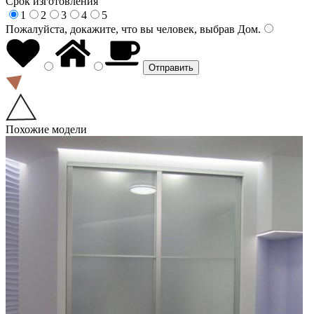
Срок изготовления
1
2
3
4
5
Пожалуйста, докажите, что вы человек, выбрав
Дом
.
Похожие модели