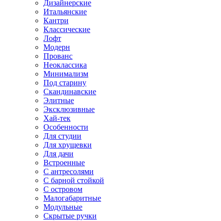
Дизайнерские
Итальянские
Кантри
Классические
Лофт
Модерн
Прованс
Неоклассика
Минимализм
Под старину
Скандинавские
Элитные
Эксклюзивные
Хай-тек
Особенности
Для студии
Для хрущевки
Для дачи
Встроенные
С антресолями
С барной стойкой
С островом
Малогабаритные
Модульные
Скрытые ручки