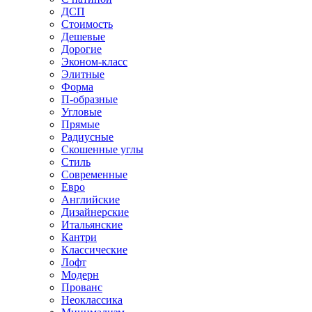
ДСП
Стоимость
Дешевые
Дорогие
Эконом-класс
Элитные
Форма
П-образные
Угловые
Прямые
Радиусные
Скошенные углы
Стиль
Современные
Евро
Английские
Дизайнерские
Итальянские
Кантри
Классические
Лофт
Модерн
Прованс
Неоклассика