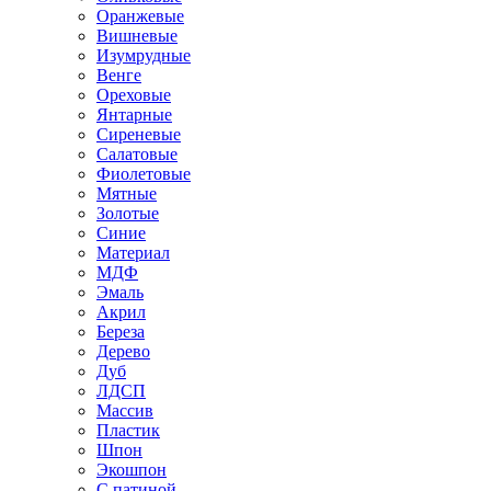
Оранжевые
Вишневые
Изумрудные
Венге
Ореховые
Янтарные
Сиреневые
Салатовые
Фиолетовые
Мятные
Золотые
Синие
Материал
МДФ
Эмаль
Акрил
Береза
Дерево
Дуб
ЛДСП
Массив
Пластик
Шпон
Экошпон
С патиной