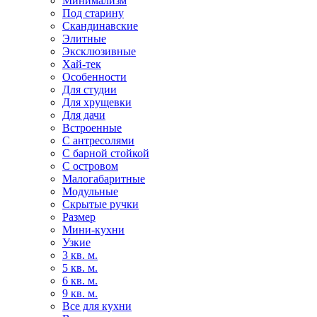
Минимализм
Под старину
Скандинавские
Элитные
Эксклюзивные
Хай-тек
Особенности
Для студии
Для хрущевки
Для дачи
Встроенные
С антресолями
С барной стойкой
С островом
Малогабаритные
Модульные
Скрытые ручки
Размер
Мини-кухни
Узкие
3 кв. м.
5 кв. м.
6 кв. м.
9 кв. м.
Все для кухни