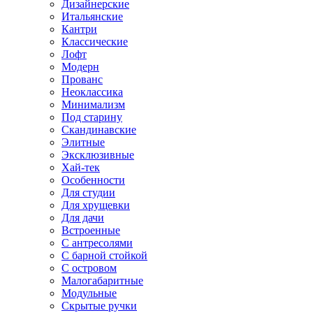
Дизайнерские
Итальянские
Кантри
Классические
Лофт
Модерн
Прованс
Неоклассика
Минимализм
Под старину
Скандинавские
Элитные
Эксклюзивные
Хай-тек
Особенности
Для студии
Для хрущевки
Для дачи
Встроенные
С антресолями
С барной стойкой
С островом
Малогабаритные
Модульные
Скрытые ручки