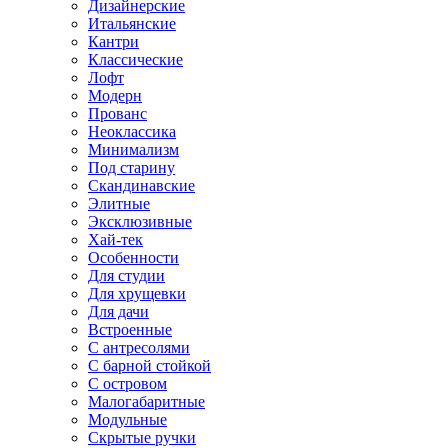
Дизайнерские
Итальянские
Кантри
Классические
Лофт
Модерн
Прованс
Неоклассика
Минимализм
Под старину
Скандинавские
Элитные
Эксклюзивные
Хай-тек
Особенности
Для студии
Для хрущевки
Для дачи
Встроенные
С антресолями
С барной стойкой
С островом
Малогабаритные
Модульные
Скрытые ручки