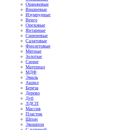
Оранжевые
Вишневые
Изумрудные
Венге
Ореховые
Янтарные
Сиреневые
Салатовые
Фиолетовые
Мятные
Золотые
Синие
Материал
МДФ
Эмаль
Акрил
Береза
Дерево
Дуб
ЛДСП
Массив
Пластик
Шпон
Экошпон
С патиной