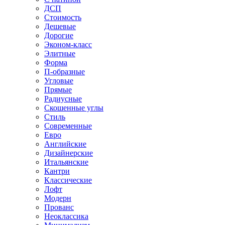
ДСП
Стоимость
Дешевые
Дорогие
Эконом-класс
Элитные
Форма
П-образные
Угловые
Прямые
Радиусные
Скошенные углы
Стиль
Современные
Евро
Английские
Дизайнерские
Итальянские
Кантри
Классические
Лофт
Модерн
Прованс
Неоклассика