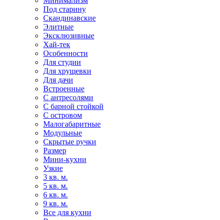
Минимализм
Под старину
Скандинавские
Элитные
Эксклюзивные
Хай-тек
Особенности
Для студии
Для хрущевки
Для дачи
Встроенные
С антресолями
С барной стойкой
С островом
Малогабаритные
Модульные
Скрытые ручки
Размер
Мини-кухни
Узкие
3 кв. м.
5 кв. м.
6 кв. м.
9 кв. м.
Все для кухни