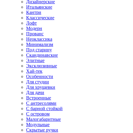
Дизайнерские
Итальянские
Кантри
Классические
Лофт
Модерн
Прованс
Неоклассика
Минимализм
Под старину
Скандинавские
Элитные
Эксклюзивные
Хай-тек
Особенности
Для студии
Для хрущевки
Для дачи
Встроенные
С антресолями
С барной стойкой
С островом
Малогабаритные
Модульные
Скрытые ручки