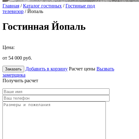
Главная
/
Каталог гостиных
/
Гостиные под
телевизор
/ Йопаль
Гостинная Йопаль
Цена:
от 54 000
руб.
Добавить в корзину
Расчет цены
Вызвать
Заказать
замерщика
Получить расчет