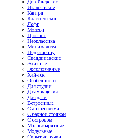
Дизайнерские
Итальянские
Кантри
Классические
Лофт
Модерн
Прованс
Неоклассика
Минимализм
Под старину
Скандинавские
Элитные
Эксклюзивные
Хай-тек
Особенности
Для студии
Для хрущевки
Для дачи
Встроенные
С антресолями
С барной стойкой
С островом
Малогабаритные
Модульные
Скрытые ручки