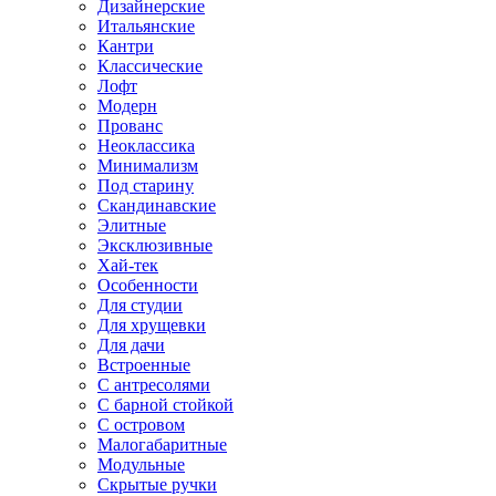
Дизайнерские
Итальянские
Кантри
Классические
Лофт
Модерн
Прованс
Неоклассика
Минимализм
Под старину
Скандинавские
Элитные
Эксклюзивные
Хай-тек
Особенности
Для студии
Для хрущевки
Для дачи
Встроенные
С антресолями
С барной стойкой
С островом
Малогабаритные
Модульные
Скрытые ручки