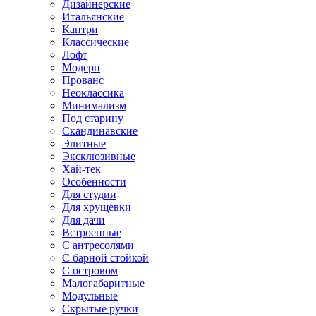
Дизайнерские
Итальянские
Кантри
Классические
Лофт
Модерн
Прованс
Неоклассика
Минимализм
Под старину
Скандинавские
Элитные
Эксклюзивные
Хай-тек
Особенности
Для студии
Для хрущевки
Для дачи
Встроенные
С антресолями
С барной стойкой
С островом
Малогабаритные
Модульные
Скрытые ручки