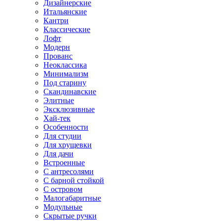
Дизайнерские
Итальянские
Кантри
Классические
Лофт
Модерн
Прованс
Неоклассика
Минимализм
Под старину
Скандинавские
Элитные
Эксклюзивные
Хай-тек
Особенности
Для студии
Для хрущевки
Для дачи
Встроенные
С антресолями
С барной стойкой
С островом
Малогабаритные
Модульные
Скрытые ручки