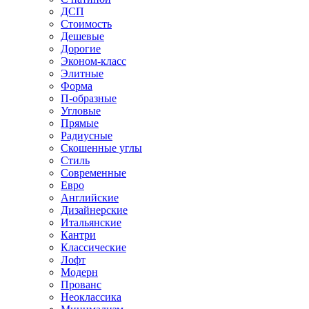
ДСП
Стоимость
Дешевые
Дорогие
Эконом-класс
Элитные
Форма
П-образные
Угловые
Прямые
Радиусные
Скошенные углы
Стиль
Современные
Евро
Английские
Дизайнерские
Итальянские
Кантри
Классические
Лофт
Модерн
Прованс
Неоклассика