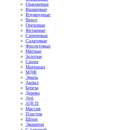
Оранжевые
Вишневые
Изумрудные
Венге
Ореховые
Янтарные
Сиреневые
Салатовые
Фиолетовые
Мятные
Золотые
Синие
Материал
МДФ
Эмаль
Акрил
Береза
Дерево
Дуб
ЛДСП
Массив
Пластик
Шпон
Экошпон
С патиной