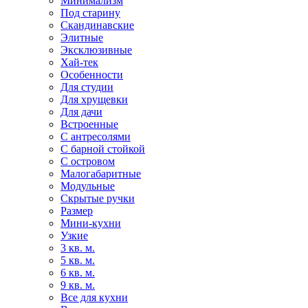
Минимализм
Под старину
Скандинавские
Элитные
Эксклюзивные
Хай-тек
Особенности
Для студии
Для хрущевки
Для дачи
Встроенные
С антресолями
С барной стойкой
С островом
Малогабаритные
Модульные
Скрытые ручки
Размер
Мини-кухни
Узкие
3 кв. м.
5 кв. м.
6 кв. м.
9 кв. м.
Все для кухни