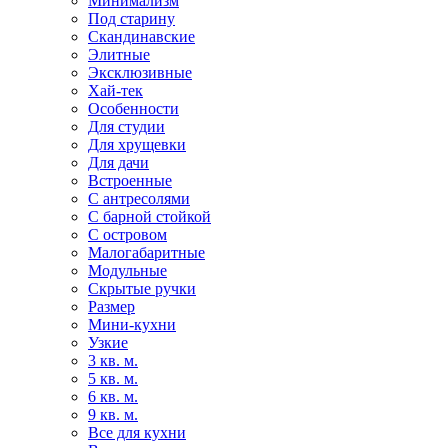
Минимализм
Под старину
Скандинавские
Элитные
Эксклюзивные
Хай-тек
Особенности
Для студии
Для хрущевки
Для дачи
Встроенные
С антресолями
С барной стойкой
С островом
Малогабаритные
Модульные
Скрытые ручки
Размер
Мини-кухни
Узкие
3 кв. м.
5 кв. м.
6 кв. м.
9 кв. м.
Все для кухни