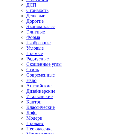
ДСП
Стоимость
Дешевые
Дорогие
Эконом-класс
Элитные
Форма
П-образные
Угловые
Прямые
Радиусные
Скошенные углы
Стиль
Современные
Евро
Английские
Дизайнерские
Итальянские
Кантри
Классические
Лофт
Модерн
Прованс
Неоклассика