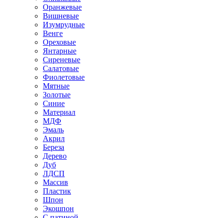
Оранжевые
Вишневые
Изумрудные
Венге
Ореховые
Янтарные
Сиреневые
Салатовые
Фиолетовые
Мятные
Золотые
Синие
Материал
МДФ
Эмаль
Акрил
Береза
Дерево
Дуб
ЛДСП
Массив
Пластик
Шпон
Экошпон
С патиной