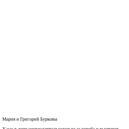
Мария и Григорий Бурковы
У нас в доме нестандартная кухня из-за короба и выступов,