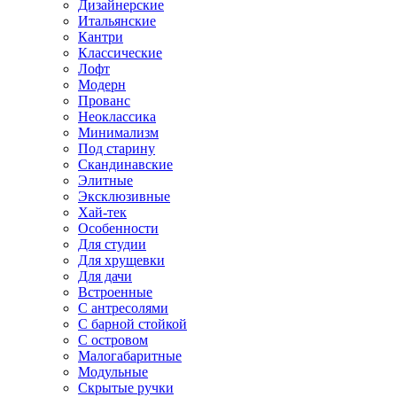
Дизайнерские
Итальянские
Кантри
Классические
Лофт
Модерн
Прованс
Неоклассика
Минимализм
Под старину
Скандинавские
Элитные
Эксклюзивные
Хай-тек
Особенности
Для студии
Для хрущевки
Для дачи
Встроенные
С антресолями
С барной стойкой
С островом
Малогабаритные
Модульные
Скрытые ручки