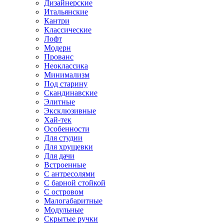
Дизайнерские
Итальянские
Кантри
Классические
Лофт
Модерн
Прованс
Неоклассика
Минимализм
Под старину
Скандинавские
Элитные
Эксклюзивные
Хай-тек
Особенности
Для студии
Для хрущевки
Для дачи
Встроенные
С антресолями
С барной стойкой
С островом
Малогабаритные
Модульные
Скрытые ручки