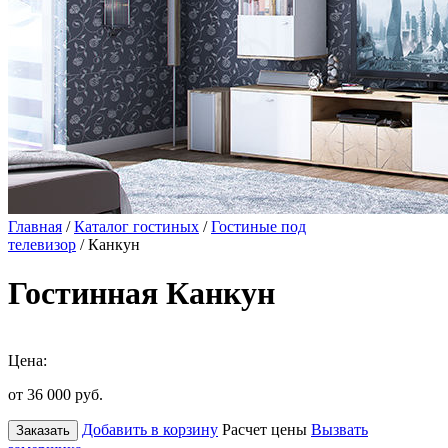
Главная
/
Каталог гостиных
/
Гостиные под
телевизор
/ Канкун
Гостинная Канкун
Цена:
от 36 000
руб.
Добавить в корзину
Расчет цены
Вызвать
Заказать