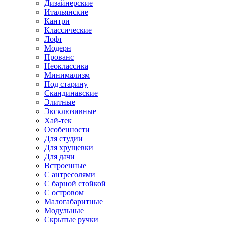
Дизайнерские
Итальянские
Кантри
Классические
Лофт
Модерн
Прованс
Неоклассика
Минимализм
Под старину
Скандинавские
Элитные
Эксклюзивные
Хай-тек
Особенности
Для студии
Для хрущевки
Для дачи
Встроенные
С антресолями
С барной стойкой
С островом
Малогабаритные
Модульные
Скрытые ручки