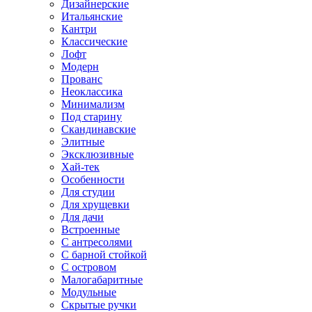
Дизайнерские
Итальянские
Кантри
Классические
Лофт
Модерн
Прованс
Неоклассика
Минимализм
Под старину
Скандинавские
Элитные
Эксклюзивные
Хай-тек
Особенности
Для студии
Для хрущевки
Для дачи
Встроенные
С антресолями
С барной стойкой
С островом
Малогабаритные
Модульные
Скрытые ручки