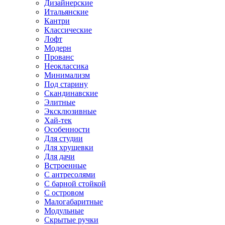
Дизайнерские
Итальянские
Кантри
Классические
Лофт
Модерн
Прованс
Неоклассика
Минимализм
Под старину
Скандинавские
Элитные
Эксклюзивные
Хай-тек
Особенности
Для студии
Для хрущевки
Для дачи
Встроенные
С антресолями
С барной стойкой
С островом
Малогабаритные
Модульные
Скрытые ручки