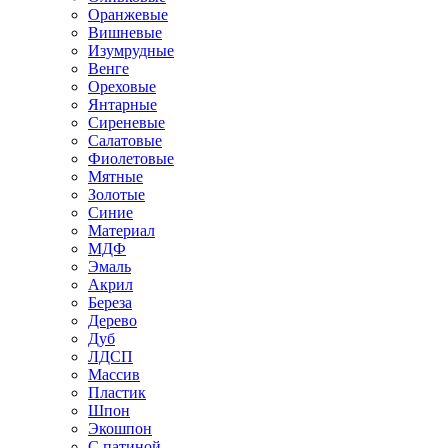
Оранжевые
Вишневые
Изумрудные
Венге
Ореховые
Янтарные
Сиреневые
Салатовые
Фиолетовые
Мятные
Золотые
Синие
Материал
МДФ
Эмаль
Акрил
Береза
Дерево
Дуб
ЛДСП
Массив
Пластик
Шпон
Экошпон
С патиной