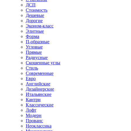
ДСП
Стоимость
Дешевые
Дорогие
Эконом-класс
Элитные
Форма
П-образные
Угловые
Прямые
Радиусные
Скошенные углы
Стиль
Современные
Евро
Английские
Дизайнерские
Итальянские
Кантри
Классические
Лофт
Модерн
Прованс
Неоклассика