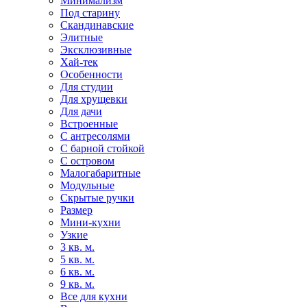
Минимализм
Под старину
Скандинавские
Элитные
Эксклюзивные
Хай-тек
Особенности
Для студии
Для хрущевки
Для дачи
Встроенные
С антресолями
С барной стойкой
С островом
Малогабаритные
Модульные
Скрытые ручки
Размер
Мини-кухни
Узкие
3 кв. м.
5 кв. м.
6 кв. м.
9 кв. м.
Все для кухни