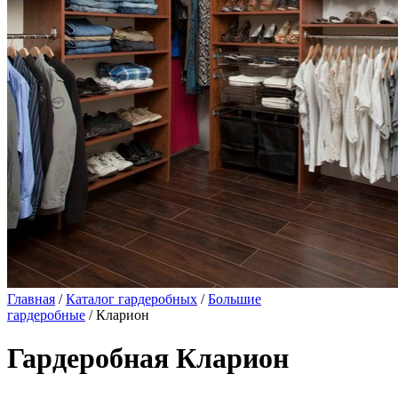
Главная
/
Каталог гардеробных
/
Большие
гардеробные
/ Кларион
Гардеробная Кларион