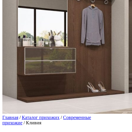
Главная
/
Каталог прихожих
/
Современные
прихожие
/ Кливия