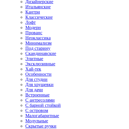
Дизайнерские
Итальянские
Кантри
Классические
Лофт
Модерн
Прованс
Неоклассика
Минимализм
Под старину
Скандинавские
Элитные
Эксклюзивные
Хай-тек
Особенности
Для студии
Для хрущевки
Для дачи
Встроенные
С антресолями
С барной стойкой
С островом
Малогабаритные
Модульные
Скрытые ручки