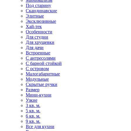
Минимализм
Под старину
Скандинавские
Элитные
Эксклюзивные
Хай-тек
Особенности
Для студии
Для хрущевки
Для дачи
Встроенные
С антресолями
С барной стойкой
С островом
Малогабаритные
Модульные
Скрытые ручки
Размер
Мини-кухни
Узкие
3 кв. м.
5 кв. м.
6 кв. м.
9 кв. м.
Все для кухни