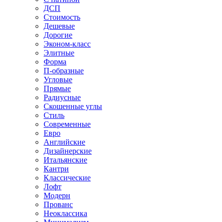
ДСП
Стоимость
Дешевые
Дорогие
Эконом-класс
Элитные
Форма
П-образные
Угловые
Прямые
Радиусные
Скошенные углы
Стиль
Современные
Евро
Английские
Дизайнерские
Итальянские
Кантри
Классические
Лофт
Модерн
Прованс
Неоклассика