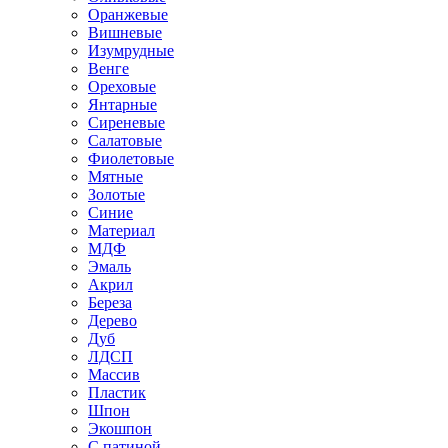
Оранжевые
Вишневые
Изумрудные
Венге
Ореховые
Янтарные
Сиреневые
Салатовые
Фиолетовые
Мятные
Золотые
Синие
Материал
МДФ
Эмаль
Акрил
Береза
Дерево
Дуб
ЛДСП
Массив
Пластик
Шпон
Экошпон
С патиной