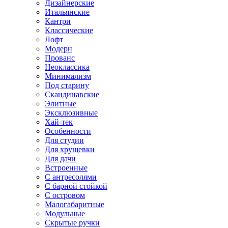
Дизайнерские
Итальянские
Кантри
Классические
Лофт
Модерн
Прованс
Неоклассика
Минимализм
Под старину
Скандинавские
Элитные
Эксклюзивные
Хай-тек
Особенности
Для студии
Для хрущевки
Для дачи
Встроенные
С антресолями
С барной стойкой
С островом
Малогабаритные
Модульные
Скрытые ручки