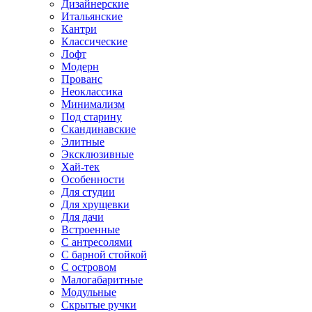
Дизайнерские
Итальянские
Кантри
Классические
Лофт
Модерн
Прованс
Неоклассика
Минимализм
Под старину
Скандинавские
Элитные
Эксклюзивные
Хай-тек
Особенности
Для студии
Для хрущевки
Для дачи
Встроенные
С антресолями
С барной стойкой
С островом
Малогабаритные
Модульные
Скрытые ручки