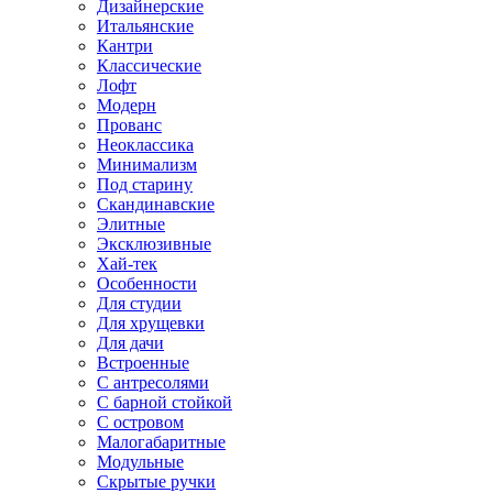
Дизайнерские
Итальянские
Кантри
Классические
Лофт
Модерн
Прованс
Неоклассика
Минимализм
Под старину
Скандинавские
Элитные
Эксклюзивные
Хай-тек
Особенности
Для студии
Для хрущевки
Для дачи
Встроенные
С антресолями
С барной стойкой
С островом
Малогабаритные
Модульные
Скрытые ручки