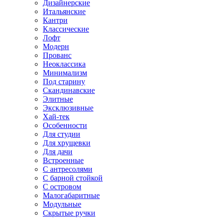
Дизайнерские
Итальянские
Кантри
Классические
Лофт
Модерн
Прованс
Неоклассика
Минимализм
Под старину
Скандинавские
Элитные
Эксклюзивные
Хай-тек
Особенности
Для студии
Для хрущевки
Для дачи
Встроенные
С антресолями
С барной стойкой
С островом
Малогабаритные
Модульные
Скрытые ручки