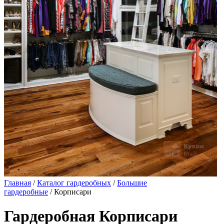
Главная
/
Каталог гардеробных
/
Большие
гардеробные
/ Корписари
Гардеробная Корписари