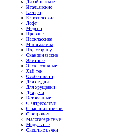
Дизайнерские
Итальянские
Кантри
Классические
Лофт
Модерн
Прованс
Неоклассика
Минимализм
Под старину
Скандинавские
Элитные
Эксклюзивные
Хай-тек
Особенности
Для студии
Для хрущевки
Для дачи
Встроенные
С антресолями
С барной стойкой
С островом
Малогабаритные
Модульные
Скрытые ручки