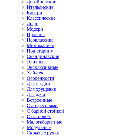
Дизайнерские
Итальянские
Кантри
Классические
Лофт
Модерн
Прованс
Неоклассика
Минимализм
Под старину
Скандинавские
Элитные
Эксклюзивные
Хай-тек
Особенности
Для студии
Для хрущевки
Для дачи
Встроенные
С антресолями
С барной стойкой
С островом
Малогабаритные
Модульные
Скрытые ручки