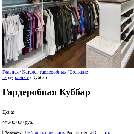
Главная
/
Каталог гардеробных
/
Большие
гардеробные
/ Куббар
Гардеробная Куббар
Цена:
от 200 000
руб.
Добавить в корзину
Расчет цены
Вызвать
Заказать