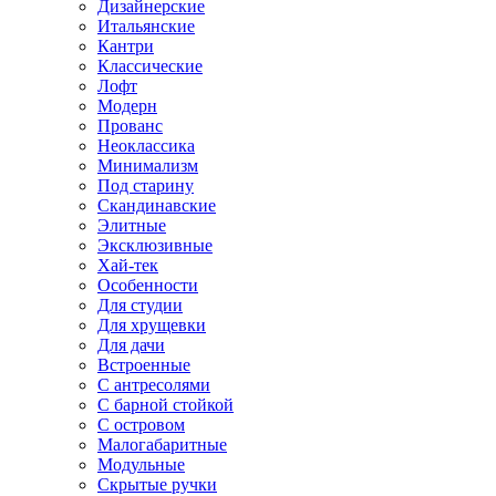
Дизайнерские
Итальянские
Кантри
Классические
Лофт
Модерн
Прованс
Неоклассика
Минимализм
Под старину
Скандинавские
Элитные
Эксклюзивные
Хай-тек
Особенности
Для студии
Для хрущевки
Для дачи
Встроенные
С антресолями
С барной стойкой
С островом
Малогабаритные
Модульные
Скрытые ручки