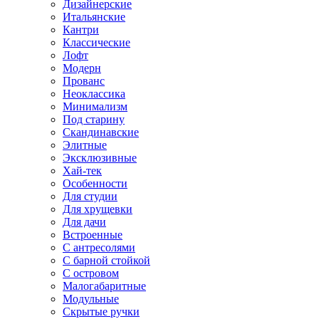
Дизайнерские
Итальянские
Кантри
Классические
Лофт
Модерн
Прованс
Неоклассика
Минимализм
Под старину
Скандинавские
Элитные
Эксклюзивные
Хай-тек
Особенности
Для студии
Для хрущевки
Для дачи
Встроенные
С антресолями
С барной стойкой
С островом
Малогабаритные
Модульные
Скрытые ручки