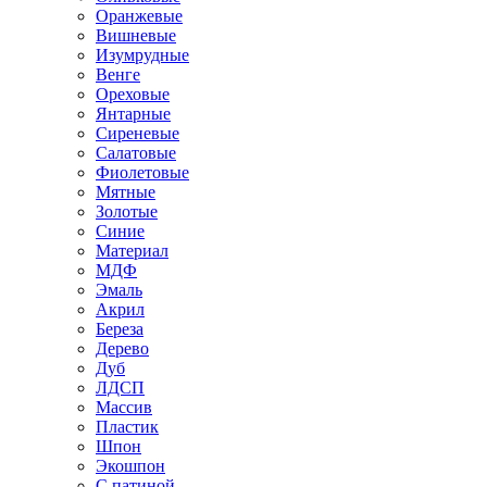
Оранжевые
Вишневые
Изумрудные
Венге
Ореховые
Янтарные
Сиреневые
Салатовые
Фиолетовые
Мятные
Золотые
Синие
Материал
МДФ
Эмаль
Акрил
Береза
Дерево
Дуб
ЛДСП
Массив
Пластик
Шпон
Экошпон
С патиной