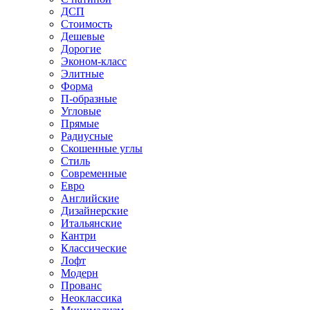
ДСП
Стоимость
Дешевые
Дорогие
Эконом-класс
Элитные
Форма
П-образные
Угловые
Прямые
Радиусные
Скошенные углы
Стиль
Современные
Евро
Английские
Дизайнерские
Итальянские
Кантри
Классические
Лофт
Модерн
Прованс
Неоклассика