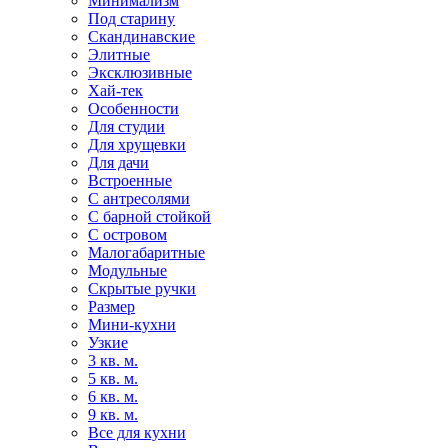
Минимализм
Под старину
Скандинавские
Элитные
Эксклюзивные
Хай-тек
Особенности
Для студии
Для хрущевки
Для дачи
Встроенные
С антресолями
С барной стойкой
С островом
Малогабаритные
Модульные
Скрытые ручки
Размер
Мини-кухни
Узкие
3 кв. м.
5 кв. м.
6 кв. м.
9 кв. м.
Все для кухни