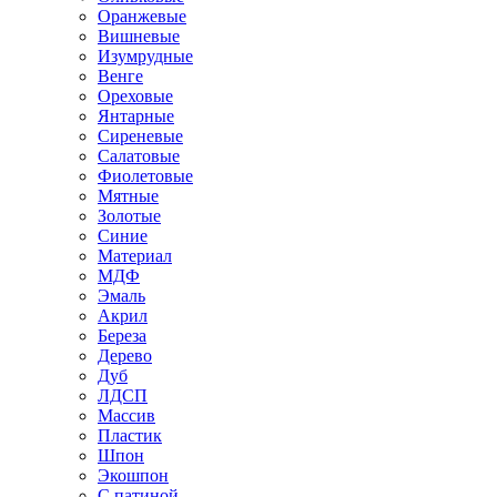
Оранжевые
Вишневые
Изумрудные
Венге
Ореховые
Янтарные
Сиреневые
Салатовые
Фиолетовые
Мятные
Золотые
Синие
Материал
МДФ
Эмаль
Акрил
Береза
Дерево
Дуб
ЛДСП
Массив
Пластик
Шпон
Экошпон
С патиной