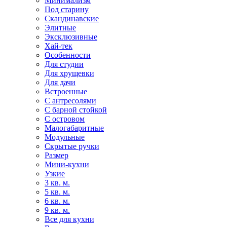
Минимализм
Под старину
Скандинавские
Элитные
Эксклюзивные
Хай-тек
Особенности
Для студии
Для хрущевки
Для дачи
Встроенные
С антресолями
С барной стойкой
С островом
Малогабаритные
Модульные
Скрытые ручки
Размер
Мини-кухни
Узкие
3 кв. м.
5 кв. м.
6 кв. м.
9 кв. м.
Все для кухни