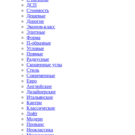
ДСП
Стоимость
Дешевые
Дорогие
Эконом-класс
Элитные
Форма
П-образные
Угловые
Прямые
Радиусные
Скошенные углы
Стиль
Современные
Евро
Английские
Дизайнерские
Итальянские
Кантри
Классические
Лофт
Модерн
Прованс
Неоклассика