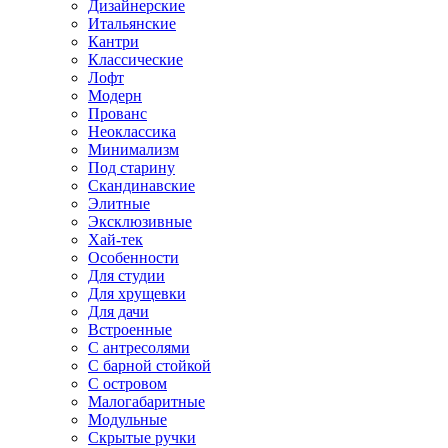
Дизайнерские
Итальянские
Кантри
Классические
Лофт
Модерн
Прованс
Неоклассика
Минимализм
Под старину
Скандинавские
Элитные
Эксклюзивные
Хай-тек
Особенности
Для студии
Для хрущевки
Для дачи
Встроенные
С антресолями
С барной стойкой
С островом
Малогабаритные
Модульные
Скрытые ручки