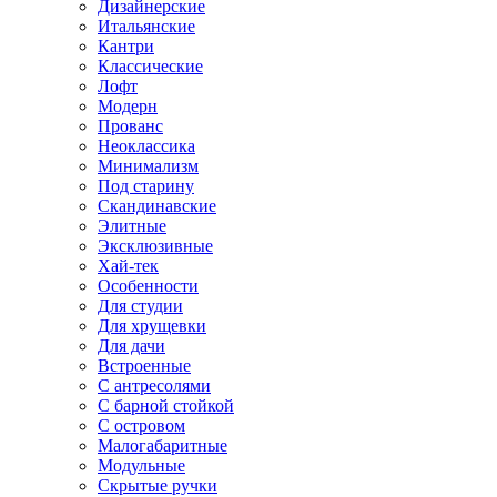
Дизайнерские
Итальянские
Кантри
Классические
Лофт
Модерн
Прованс
Неоклассика
Минимализм
Под старину
Скандинавские
Элитные
Эксклюзивные
Хай-тек
Особенности
Для студии
Для хрущевки
Для дачи
Встроенные
С антресолями
С барной стойкой
С островом
Малогабаритные
Модульные
Скрытые ручки