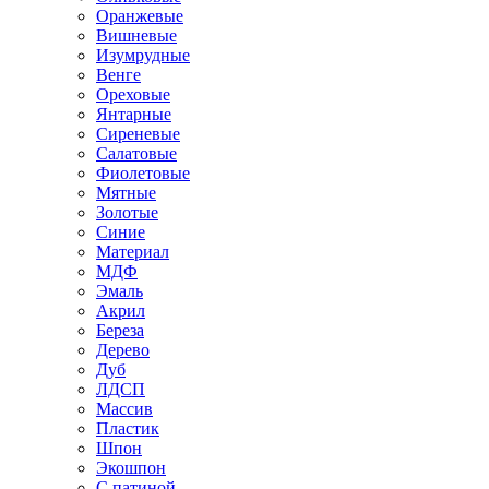
Оранжевые
Вишневые
Изумрудные
Венге
Ореховые
Янтарные
Сиреневые
Салатовые
Фиолетовые
Мятные
Золотые
Синие
Материал
МДФ
Эмаль
Акрил
Береза
Дерево
Дуб
ЛДСП
Массив
Пластик
Шпон
Экошпон
С патиной