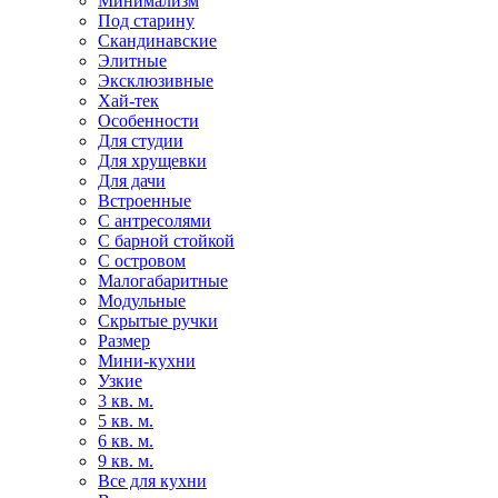
Минимализм
Под старину
Скандинавские
Элитные
Эксклюзивные
Хай-тек
Особенности
Для студии
Для хрущевки
Для дачи
Встроенные
С антресолями
С барной стойкой
С островом
Малогабаритные
Модульные
Скрытые ручки
Размер
Мини-кухни
Узкие
3 кв. м.
5 кв. м.
6 кв. м.
9 кв. м.
Все для кухни