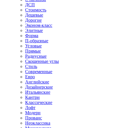
ДСП
Стоимость
Дешевые
Дорогие
Эконом-класс
Элитные
Форма
П-образные
Угловые
Прямые
Радиусные
Скошенные углы
Стиль
Современные
Евро
Английские
Дизайнерские
Итальянские
Кантри
Классические
Лофт
Модерн
Прованс
Неоклассика