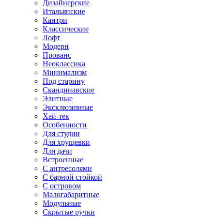
Дизайнерские
Итальянские
Кантри
Классические
Лофт
Модерн
Прованс
Неоклассика
Минимализм
Под старину
Скандинавские
Элитные
Эксклюзивные
Хай-тек
Особенности
Для студии
Для хрущевки
Для дачи
Встроенные
С антресолями
С барной стойкой
С островом
Малогабаритные
Модульные
Скрытые ручки