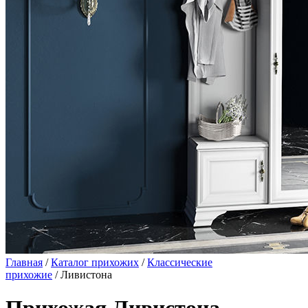
Главная
/
Каталог прихожих
/
Классические
прихожие
/ Ливистона