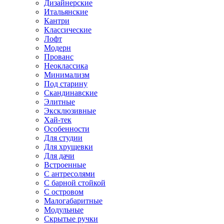
Дизайнерские
Итальянские
Кантри
Классические
Лофт
Модерн
Прованс
Неоклассика
Минимализм
Под старину
Скандинавские
Элитные
Эксклюзивные
Хай-тек
Особенности
Для студии
Для хрущевки
Для дачи
Встроенные
С антресолями
С барной стойкой
С островом
Малогабаритные
Модульные
Скрытые ручки