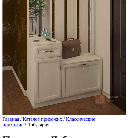
Главная
/
Каталог прихожих
/
Классические
прихожие
/ Лобулярия