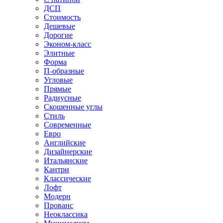
ДСП
Стоимость
Дешевые
Дорогие
Эконом-класс
Элитные
Форма
П-образные
Угловые
Прямые
Радиусные
Скошенные углы
Стиль
Современные
Евро
Английские
Дизайнерские
Итальянские
Кантри
Классические
Лофт
Модерн
Прованс
Неоклассика