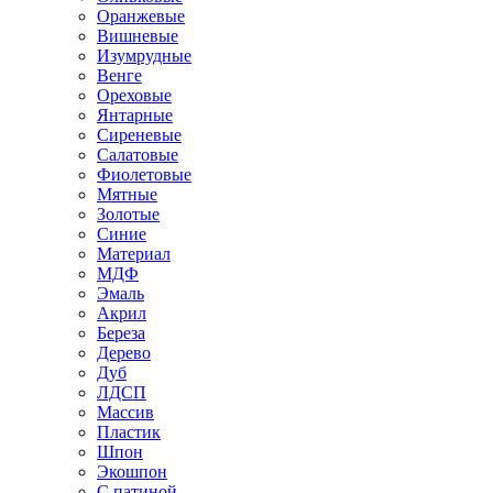
Оранжевые
Вишневые
Изумрудные
Венге
Ореховые
Янтарные
Сиреневые
Салатовые
Фиолетовые
Мятные
Золотые
Синие
Материал
МДФ
Эмаль
Акрил
Береза
Дерево
Дуб
ЛДСП
Массив
Пластик
Шпон
Экошпон
С патиной