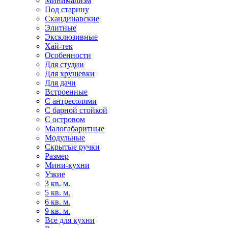
Минимализм
Под старину
Скандинавские
Элитные
Эксклюзивные
Хай-тек
Особенности
Для студии
Для хрущевки
Для дачи
Встроенные
С антресолями
С барной стойкой
С островом
Малогабаритные
Модульные
Скрытые ручки
Размер
Мини-кухни
Узкие
3 кв. м.
5 кв. м.
6 кв. м.
9 кв. м.
Все для кухни