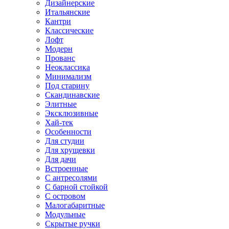
Дизайнерские
Итальянские
Кантри
Классические
Лофт
Модерн
Прованс
Неоклассика
Минимализм
Под старину
Скандинавские
Элитные
Эксклюзивные
Хай-тек
Особенности
Для студии
Для хрущевки
Для дачи
Встроенные
С антресолями
С барной стойкой
С островом
Малогабаритные
Модульные
Скрытые ручки