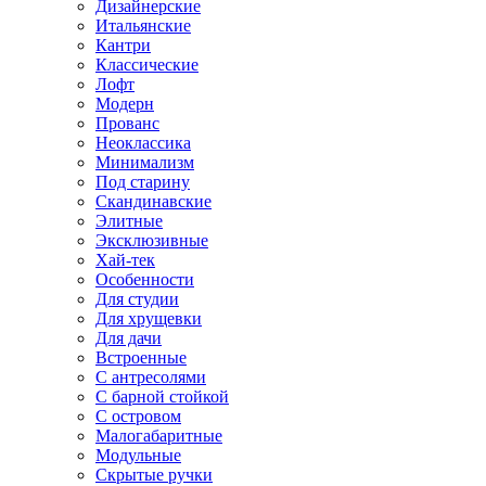
Дизайнерские
Итальянские
Кантри
Классические
Лофт
Модерн
Прованс
Неоклассика
Минимализм
Под старину
Скандинавские
Элитные
Эксклюзивные
Хай-тек
Особенности
Для студии
Для хрущевки
Для дачи
Встроенные
С антресолями
С барной стойкой
С островом
Малогабаритные
Модульные
Скрытые ручки